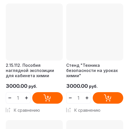
Цена - убывание
Цена - возрастание
Название - Я-А
Название - А-Я
2.15.112. Пособия
Стенд "Техника
наглядной экспозиции
безопасности на уроках
для кабинета химии
химии"
3000.00
3000.00
руб.
руб.
К сравнению
К сравнению