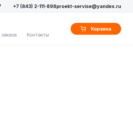
7
+7 (843) 2-111-898
proekt-servise@yandex.ru
Корзина
 заказа
Контакты