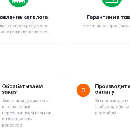
овление каталога
Гарантии на то
лог товаров регулярно
гарантия от производ
иряется и пополняется
Обрабатываем
Производит
3
заказ
оплату
Высылаем документы
Вы производите
на оплату или
любым удобным
перезваниваем вам при
способом
возникновении
вопросов