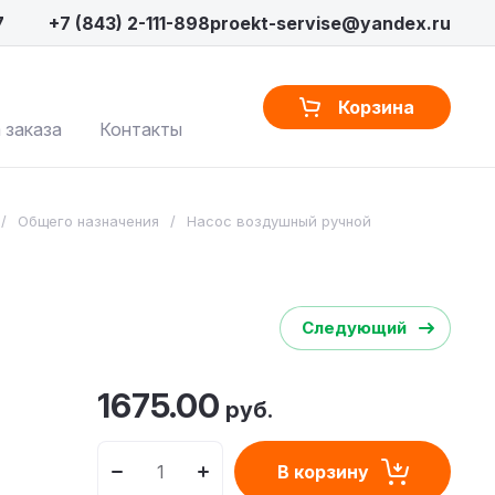
7
+7 (843) 2-111-898
proekt-servise@yandex.ru
Корзина
 заказа
Контакты
/
Общего назначения
/
Насос воздушный ручной
Следующий
1675.00
руб.
В корзину