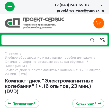
+7 (843) 248-65-07
proekt-servise@yandex.ru
Главная
/
Учебное оборудование и наглядные пособия для школ
/
Физика
/
Экранно-звуковые средства обучения
/
Видеофильмы
/
Компакт-диск "Электромагнитные колебания" 1 ч. (6 опытов,
23 мин.) (DVD)
Компакт-диск "Электромагнитные
колебания" 1 ч. (6 опытов, 23 мин.)
(DVD)
Предыдущий
Следующий